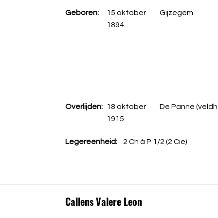
Geboren:
15 oktober
Gijzegem
1894
Overlijden:
18 oktober
De Panne (veldh
1915
Legereenheid:
2 Ch à P 1/2 (2 Cie)
Callens Valere Leon