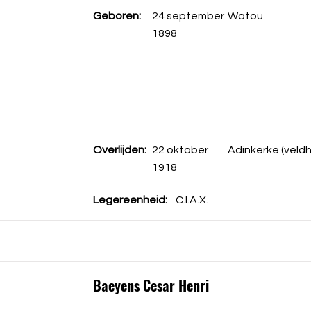
Geboren:
24 september
Watou
1898
Overlijden:
22 oktober
Adinkerke (veld
1918
Legereenheid:
C.I.A.X.
Baeyens Cesar Henri