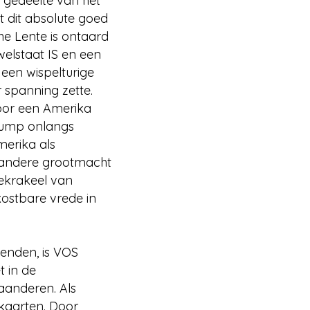
 gedeelte van het
t dit absolute goed
he Lente is ontaard
welstaat IS en een
 een wispelturige
 spanning zette.
voor een Amerika
Trump onlangs
merika als
e andere grootmacht
ekrakeel van
kostbare vrede in
ienden, is VOS
 in de
aanderen. Als
kaarten. Door