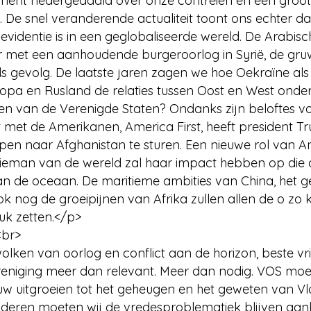
ent nedergedaald over onze contreien en een groot
 De snel veranderende actualiteit toont ons echter da
videntie is in een geglobaliseerde wereld. De Arabisc
er met een aanhoudende burgeroorlog in Syrië, de gru
ls gevolg. De laatste jaren zagen we hoe Oekraïne als
ropa en Rusland de relaties tussen Oost en West onder
gen van de Verenigde Staten? Ondanks zijn beloftes 
t met de Amerikanen, America First, heeft president 
pen naar Afghanistan te sturen. Een nieuwe rol van A
itieman van de wereld zal haar impact hebben op di
n de oceaan. De maritieme ambities van China, het g
 nog de groeipijnen van Afrika zullen allen de o zo 
uk zetten.</p>
<br>
lken van oorlog en conflict aan de horizon, beste vr
niging meer dan relevant. Meer dan nodig. VOS moet
uw uitgroeien tot het geheugen en het geweten van Vl
deren moeten wij de vredesproblematiek blijven aan