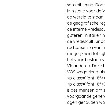
sensibilisering. Do
Ministerie voor de
de wereld te staan
de geografische re
de interne vredescul
gisteren militaire
de vredescultuur o
radicalisering van 
mogelijkheid tot 
het voortbestaan va
Vlaanderen. Deze b
VOS weggelegd als
<p class="font_8">
<p class="font_8"
is des mensen om sl
voorgaande generat
ogen gehouden word