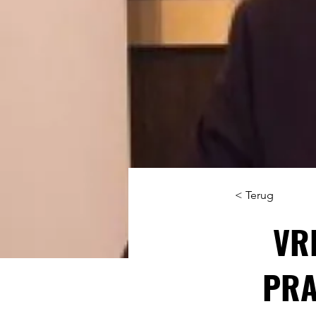
< Terug
VR
PRA