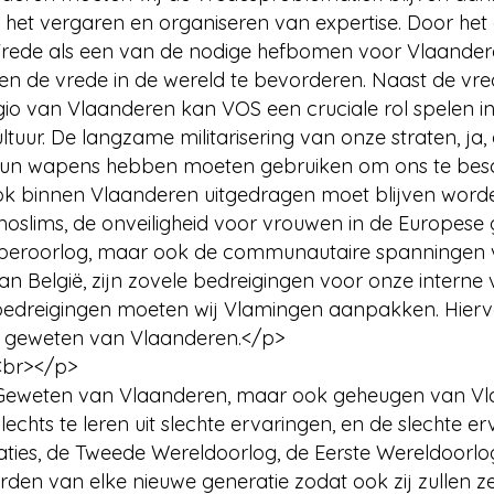
or het vergaren en organiseren van expertise. Door he
 Vrede als een van de nodige hefbomen voor Vlaander
 en de vrede in de wereld te bevorderen. Naast de vr
gio van Vlaanderen kan VOS een cruciale rol spelen 
tuur. De langzame militarisering van onze straten, ja, a
n hun wapens hebben moeten gebruiken om ons te bes
ok binnen Vlaanderen uitgedragen moet blijven word
moslims, de onveiligheid voor vrouwen in de Europese 
cyberoorlog, maar ook de communautaire spanningen 
n België, zijn zovele bedreigingen voor onze interne 
edreigingen moeten wij Vlamingen aanpakken. Hiervo
 geweten van Vlaanderen.</p>
<br></p>
>Geweten van Vlaanderen, maar ook geheugen van Vl
echts te leren uit slechte ervaringen, en de slechte e
ies, de Tweede Wereldoorlog, de Eerste Wereldoorlo
en van elke nieuwe generatie zodat ook zij zullen ze