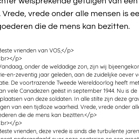
hter welsprekende getuigen van een 
 Vrede, vrede onder alle mensen is e
oederen die de mens kan bezitten.
Beste vrienden van VOS,</p>
<br></p>
Vandaag, onder de weldadige zon, zijn wij bijeengek
 Drie-en-zeventig jaar geleden, aan de zuidelijke oever
uatie. De voortrazende Tweede Wereldoorlog heeft met
an vele Canadezen geëist in september 1944. Nu is de
plaatsen van deze soldaten. In alle stilte zijn deze gr
gen van een tijdloze waarheid. Vrede, vrede onder al
deren die de mens kan bezitten.</p>
<br></p>
este vrienden, deze vrede is sinds die turbulente jare