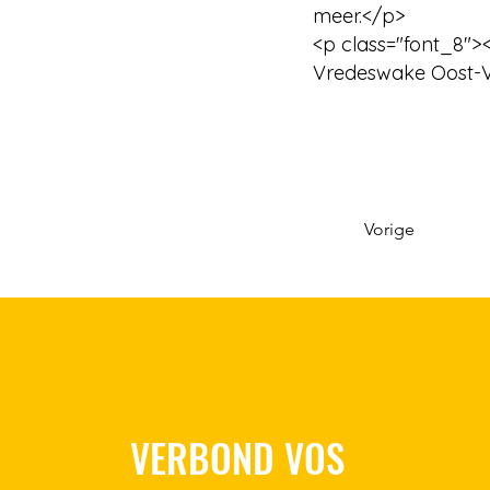
meer.</p>
<p class="font_8">
Vredeswake Oost-V
Vorige
VERBOND VOS