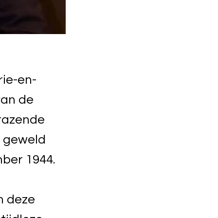
rie-en-
van de
trazende
n geweld
mber 1944.
jn deze