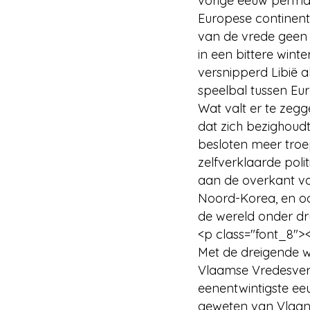
vorige eeuw perman
Europese continent.
van de vrede geen e
in een bittere wint
versnipperd Libië a
speelbal tussen Eu
Wat valt er te zeg
dat zich bezighoud
besloten meer troe
zelfverklaarde pol
aan de overkant va
Noord-Korea, en ook
de wereld onder dr
<p class="font_8">
Met de dreigende wo
Vlaamse Vredesvere
eenentwintigste ee
geweten van Vlaan