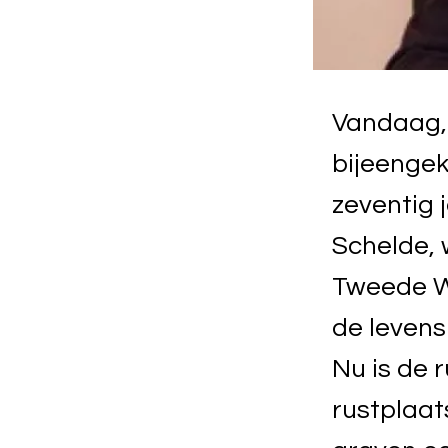
Vandaag, 
bijeengek
zeventig 
Schelde, 
Tweede W
de levens
Nu is de 
rustplaats