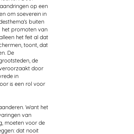
t aandringen op een
en om soeverein in
edesthema’s buiten
in het promoten van
lleen het feit al dat
chermen, toont, dat
en. De
grootsteden, de
veroorzaakt door
vrede in
or is een rol voor
aanderen. Want het
rvaringen van
g, moeten voor de
ggen: dat nooit