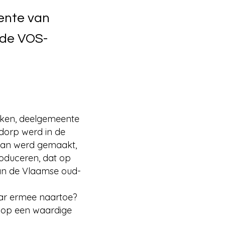
ente van
nde VOS-
eken, deelgemeente
dorp werd in de
van werd gemaakt,
roduceren, dat op
aan de Vlaamse oud-
aar ermee naartoe?
d op een waardige