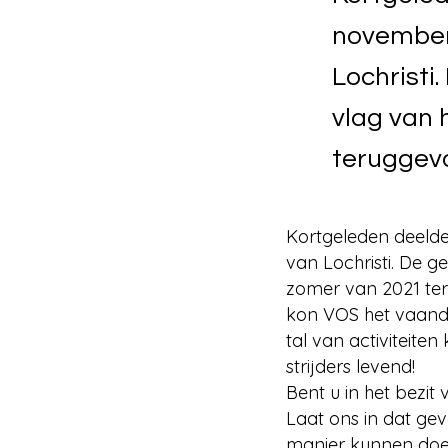
november
Lochristi
vlag van 
teruggev
Kortgeleden deeld
van Lochristi. De 
zomer van 2021 te
kon VOS het vaande
tal van activiteit
strijders levend!
Bent u in het bezi
Laat ons in dat ge
manier kunnen do