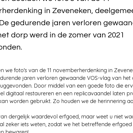
herdenking in Zeveneken, deelgeme
. De gedurende jaren verloren gewaa
het dorp werd in de zomer van 2021
onden.
en we foto's van de 11 novemberherdenking in Zeven
gedurende jaren verloren gewaande VOS-vlag van het 
ruggevonden. Door middel van een goede foto die er
l digitaal restaureren en een replicavaandel laten p
en kan worden gebruikt. Zo houden we de herinnering 
t van dergelijk waardevol erfgoed, maar weet u niet w
val zeker iets weten, zodat we het betreffende erfgoe
en bewaren!