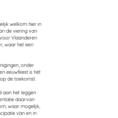
lijk welkom hier in
n de viering van
‘Voor Vlaanderen
ier, waar het een
enigingen, onder
en eeuwfeest is hét
 op de toekomst.
nd aan het leggen
mentatie daarvan
om, waar mogelijk,
ipatie vàn en in