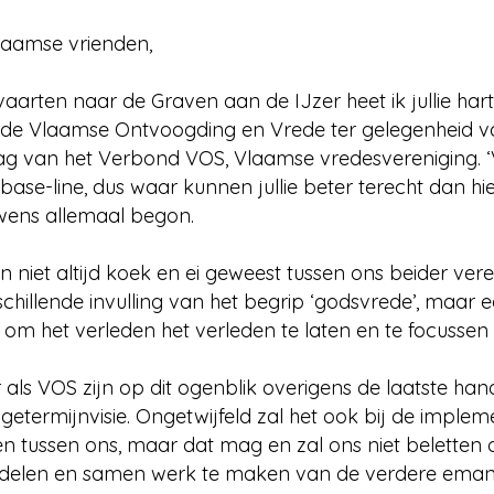
laamse vrienden,
ten naar de Graven aan de IJzer heet ik jullie harte
de Vlaamse Ontvoogding en Vrede ter gelegenheid va
ag van het Verbond VOS, Vlaamse vredesvereniging. 
ie base-line, dus waar kunnen jullie beter terecht dan h
wens allemaal begon.
den niet altijd koek en ei geweest tussen ons beider ver
hillende invulling van het begrip ‘godsvrede’, maar e
 om het verleden het verleden te laten en te focussen
als VOS zijn op dit ogenblik overigens de laatste ha
etermijnvisie. Ongetwijfeld zal het ook bij de imple
en tussen ons, maar dat mag en zal ons niet beletten 
ndelen en samen werk te maken van de verdere emanc