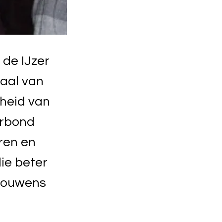
de IJzer
iaal van
heid van
erbond
ren en
lie beter
trouwens