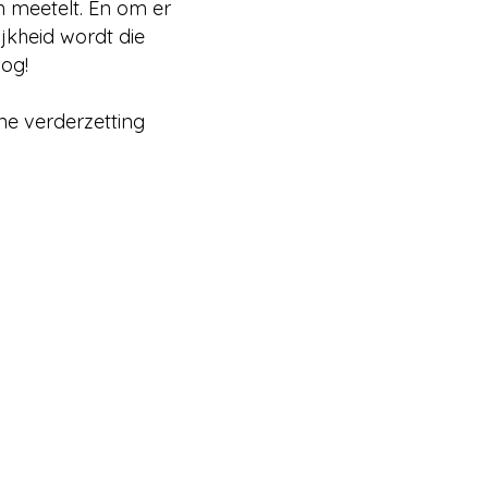
 meetelt. En om er
jkheid wordt die
log!
jne verderzetting