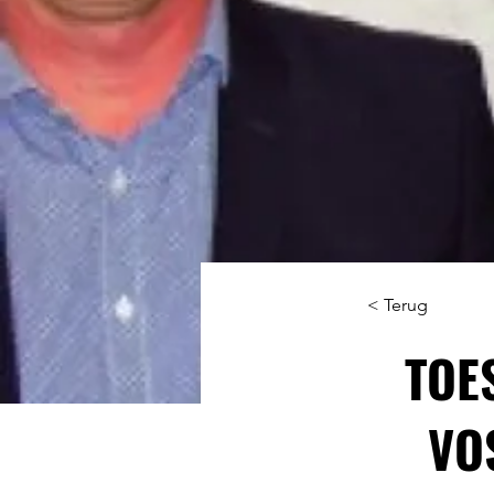
< Terug
TOE
VO