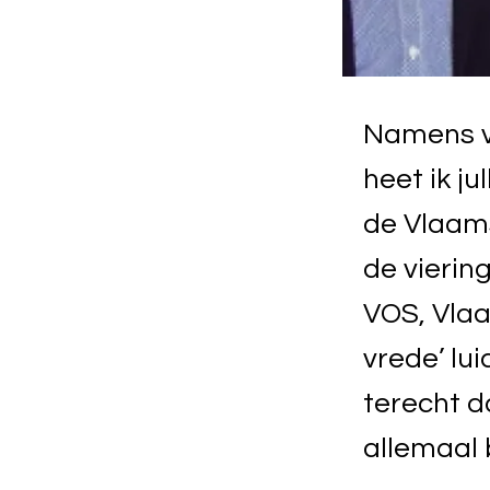
Namens v
heet ik ju
de Vlaam
de vierin
VOS, Vlaa
vrede’ lui
terecht d
allemaal 