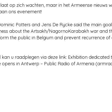
aat op zich wachten, maar in het Armeense nieuws w
aan ons evenement!
ominic Potters and Jens De Rycke said the main goal 
eness about the Artsakh/NagornoKarabakh war and t
form the public in Belgium and prevent recurrence of 
el kan u raadplegen via deze link: Exhibition dedicate
opens in Antwerp – Public Radio of Armenia (armrad