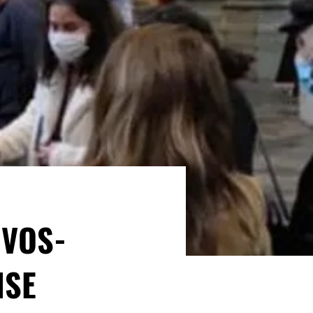
 VOS-
NSE