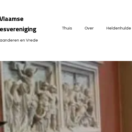
Vlaamse
esvereniging
Thuis
Over
Heldenhulde
laanderen en Vrede