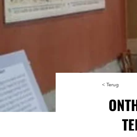
< Terug
ONTH
TE