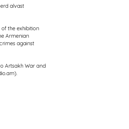
erd alvast
of the exhibition
he Armenian
crimes against
d to Artsakh War and
io.am).