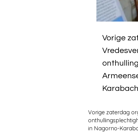
Vorige z
Vredesve
onthullin
Armeense 
Karabach
Vorige zaterdag o
onthullingsplechtig
in Nagorno-Karaba