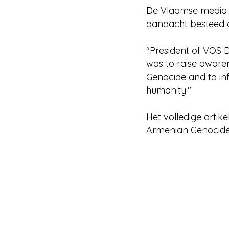
De Vlaamse media l
aandacht besteed 
"President of VOS D
was to raise awar
Genocide and to in
humanity."
Het volledige artik
Armenian Genocide 