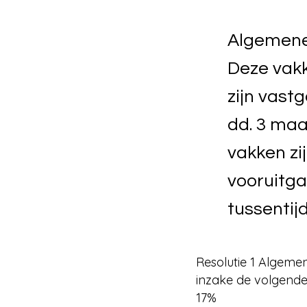
Algemene
Deze vak
zijn vast
dd. 3 maa
vakken zi
vooruitga
tussentij
Resolutie 1 Algeme
inzake de volgend
17%