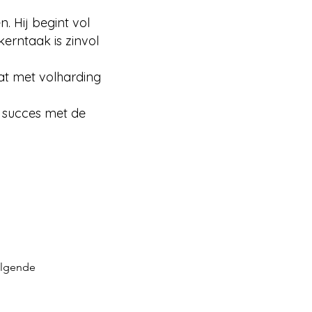
. Hij begint vol
erntaak is zinvol
dat met volharding
l succes met de
lgende