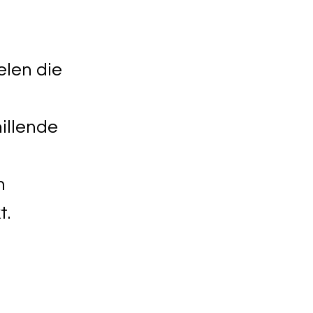
len die
illende
n
t.