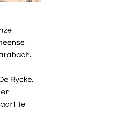
onze
rmeense
Karabach.
De Rycke.
den-
aart te