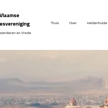
Vlaamse
esvereniging
Thuis
Over
Heldenhulde
laanderen en Vrede