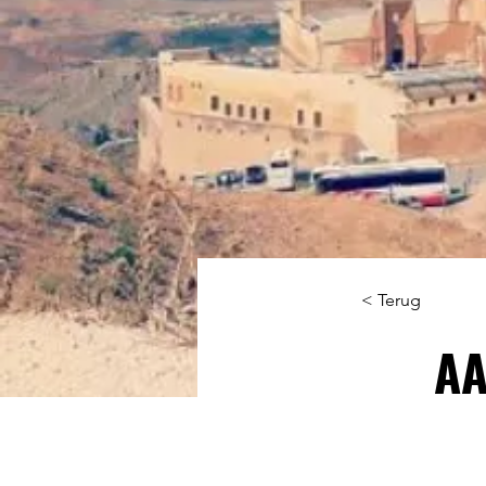
< Terug
AA