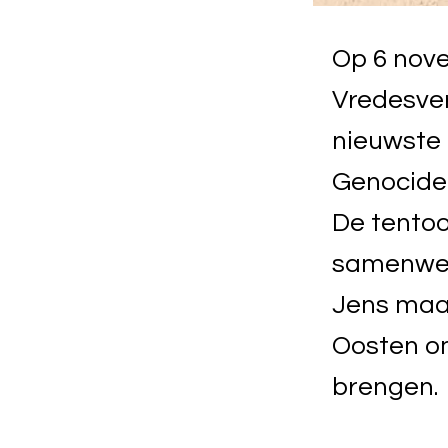
Op 6 nov
Vredesver
nieuwste
Genocide 
De tentoo
samenwer
Jens maak
Oosten om
brengen.