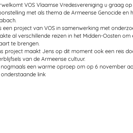
welkomt VOS Vlaamse Vredesvereniging u graag op
oonstelling met als thema de Armeense Genocide en het
abach.
 is een project van VOS in samenwerking met onderzoe
kte al verschillende reizen in het Midden-Oosten om 
aart te brengen.
ns project maakt Jens op dit moment ook een reis doo
blijfsels van de Armeense cultuur.
ij nogmaals een warme oproep om op 6 november aan
a onderstaande link